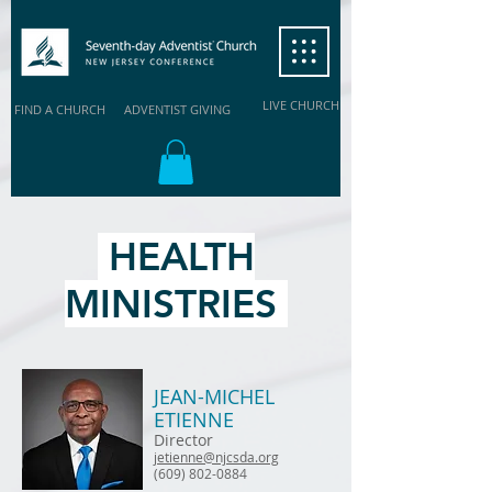
LIVE CHURCH
FIND A CHURCH
ADVENTIST GIVING
HEALTH
MINISTRIES
JEAN-MICHEL
ETIENNE
Director
jetienne@njcsda.org
(609) 802-0884