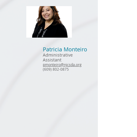
Patricia Monteiro
Administrative
Assistant
pmonteiro@njcsda.org
(609) 802-0875